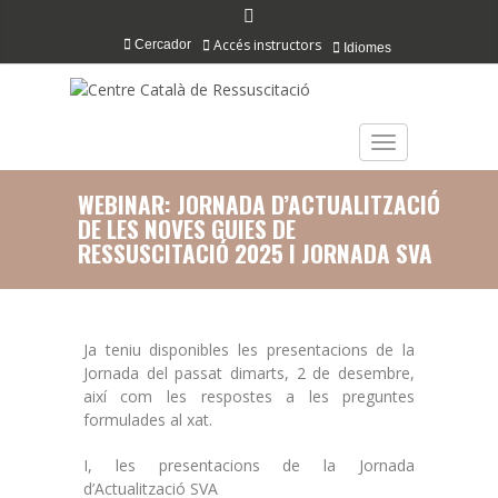
Accés instructors
Cercador
Idiomes
TOGGLE NAVIGAT
WEBINAR: JORNADA D’ACTUALITZACIÓ
DE LES NOVES GUIES DE
RESSUSCITACIÓ 2025 I JORNADA SVA
Ja teniu disponibles les presentacions de la
Jornada del passat dimarts, 2 de desembre,
així com les respostes a les preguntes
formulades al xat.
I, les presentacions de la Jornada
d’Actualització SVA