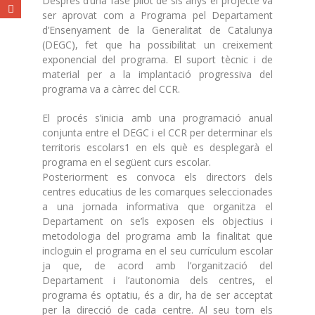
Després d’una fase pilot de sis anys el projecte va
ser aprovat com a Programa pel Departament
d’Ensenyament de la Generalitat de Catalunya
(DEGC), fet que ha possibilitat un creixement
exponencial del programa. El suport tècnic i de
material per a la implantació progressiva del
programa va a càrrec del CCR.
El procés s’inicia amb una programació anual
conjunta entre el DEGC i el CCR per determinar els
territoris escolars1 en els què es desplegarà el
programa en el següent curs escolar.
Posteriorment es convoca els directors dels
centres educatius de les comarques seleccionades
a una jornada informativa que organitza el
Departament on se’ls exposen els objectius i
metodologia del programa amb la finalitat que
incloguin el programa en el seu currículum escolar
ja que, de acord amb l’organització del
Departament i l’autonomia dels centres, el
programa és optatiu, és a dir, ha de ser acceptat
per la direcció de cada centre. Al seu torn els