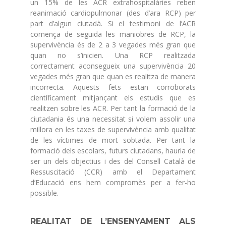
un 15% de les ACR extrahospitalàries reben
reanimació cardiopulmonar (des d’ara RCP) per
part d’algun ciutadà. Si el testimoni de l’ACR
comença de seguida les maniobres de RCP, la
supervivència és de 2 a 3 vegades més gran que
quan no s’inicien. Una RCP realitzada
correctament aconsegueix una supervivència 20
vegades més gran que quan es realitza de manera
incorrecta. Aquests fets estan corroborats
científicament mitjançant els estudis que es
realitzen sobre les ACR. Per tant la formació de la
ciutadania és una necessitat si volem assolir una
millora en les taxes de supervivència amb qualitat
de les víctimes de mort sobtada. Per tant la
formació dels escolars, futurs ciutadans, hauria de
ser un dels objectius i des del Consell Català de
Ressuscitació (CCR) amb el Departament
d’Educació ens hem compromès per a fer-ho
possible.
REALITAT DE L’ENSENYAMENT ALS