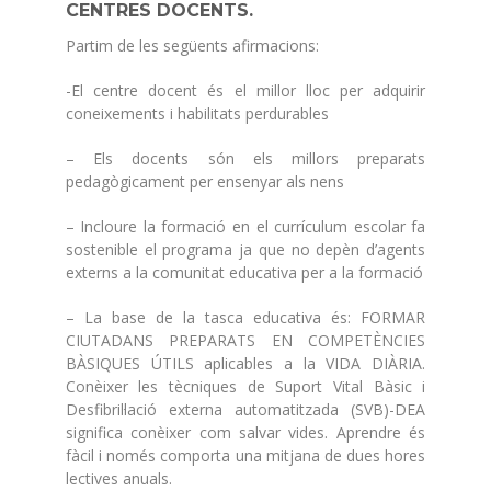
CENTRES DOCENTS.
Partim de les següents afirmacions:
-El centre docent és el millor lloc per adquirir
coneixements i habilitats perdurables
– Els docents són els millors preparats
pedagògicament per ensenyar als nens
– Incloure la formació en el currículum escolar fa
sostenible el programa ja que no depèn d’agents
externs a la comunitat educativa per a la formació
– La base de la tasca educativa és: FORMAR
CIUTADANS PREPARATS EN COMPETÈNCIES
BÀSIQUES ÚTILS aplicables a la VIDA DIÀRIA.
Conèixer les tècniques de Suport Vital Bàsic i
Desfibril·lació externa automatitzada (SVB)-DEA
significa conèixer com salvar vides. Aprendre és
fàcil i només comporta una mitjana de dues hores
lectives anuals.