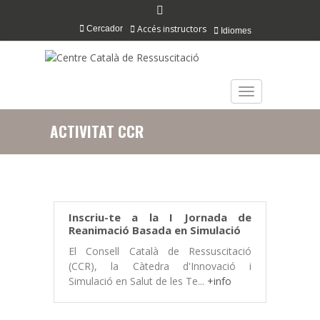
Accés instructors
Cercador
Idiomes
TOGGLE NAVIGAT
ACTIVITAT CCR
Inscriu-te a la I Jornada de
Reanimació Basada en Simulació
El Consell Català de Ressuscitació
(CCR), la Càtedra d'Innovació i
Simulació en Salut de les Te...
+info