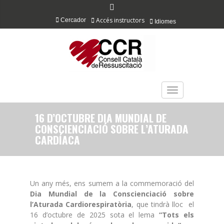
Accés instructors
Cercador
Idiomes
TOGGLE NAVIGAT
16 D’OCTUBRE DIA MUNDIAL DE
CONSCIENCIACIÓ SOBRE L’ATURADA
CARDÍACA
Un any més, ens sumem a la commemoració del
Dia Mundial de la Conscienciació sobre
l’Aturada Cardiorespiratòria
, que tindrà lloc el
16 d’octubre de 2025 sota el lema
“Tots els