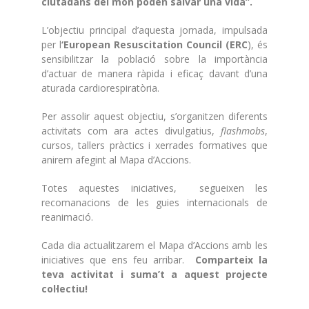
ciutadans del món poden salvar una vida”.
L’objectiu principal d’aquesta jornada, impulsada
per l
‘European Resuscitation Council (ERC
), és
sensibilitzar la població sobre la importància
d’actuar de manera ràpida i eficaç davant d’una
aturada cardiorespiratòria.
Per assolir aquest objectiu, s’organitzen diferents
activitats com ara actes divulgatius,
flashmobs
,
cursos, tallers pràctics i xerrades formatives que
anirem afegint al Mapa d’Accions.
Totes aquestes iniciatives, segueixen les
recomanacions de les guies internacionals de
reanimació.
Cada dia actualitzarem el Mapa d’Accions amb les
iniciatives que ens feu arribar.
Comparteix la
teva activitat i suma’t a aquest projecte
col·lectiu!