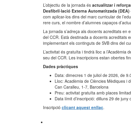
L’objectiu de la jornada és
actualitzar i reforç
Desfibril·lació Externa Automatitzada (DEA)
com aplicar-los dins del marc curricular de l’ed
rere curs, el nombre d’alumnes capaços d’actu
La jornada s’adreça als docents acreditats en e
del CCR. Està destinada a docents acreditats e
implementant els continguts de SVB dins del cu
L’activitat és gratuïta i tindrà lloc a l’Acadèmi
seu del CCR. Les inscripcions estan obertes fins
Dades pràctiques
Data: dimecres 1 de juliol de 2026, de 9.
Lloc: Acadèmia de Ciències Mèdiques i d
Can Caralleu, 1-7, Barcelona
Preu: activitat gratuïta amb places limita
Data límit d’inscripció: dilluns 29 de juny
Inscripció
clicant aquest enllaç
.