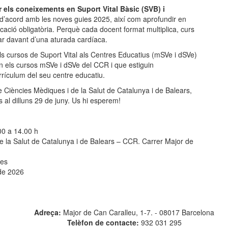
ar els coneixements en Suport Vital Bàsic (SVB) i
d’acord amb les noves guies 2025, així com aprofundir en
ucació obligatòria. Perquè cada docent format multiplica, curs
ar davant d’una aturada cardíaca.
ls cursos de Suport Vital als Centres Educatius (mSVe i dSVe)
n els cursos mSVe i dSVe del CCR i que estiguin
rrículum del seu centre educatiu.
a de Ciències Mèdiques i de la Salut de Catalunya i de Balears,
 al dilluns 29 de juny. Us hi esperem!
00 a 14.00 h
e la Salut de Catalunya i de Balears – CCR. Carrer Major de
des
 de 2026
Adreça:
Major de Can Caralleu, 1-7. - 08017 Barcelona
Telèfon de contacte:
932 031 295