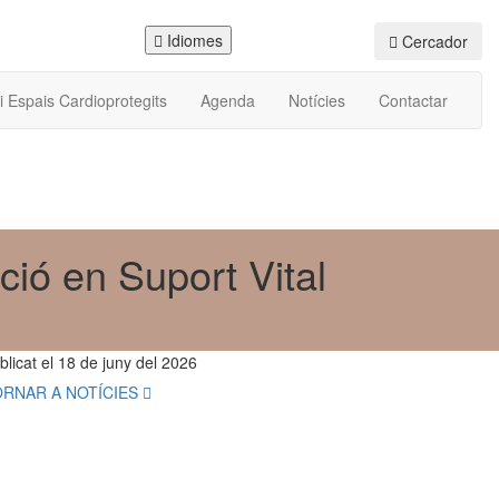
Idiomes
Accés instructors
Cercador
i Espais Cardioprotegits
Agenda
Notícies
Contactar
ció en Suport Vital
licat el
18 de juny del 2026
ORNAR A NOTÍCIES