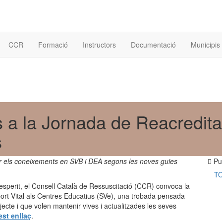
CCR
Formació
Instructors
Documentació
Municipis 
s a la Jornada de Reacredita
s
itzar els coneixements en SVB i DEA segons les noves guies
Pub
T
perit, el Consell Català de Ressuscitació (CCR) convoca la
port Vital als Centres Educatius (SVe), una trobada pensada
ecte i que volen mantenir vives i actualitzades les seves
est enllaç
.