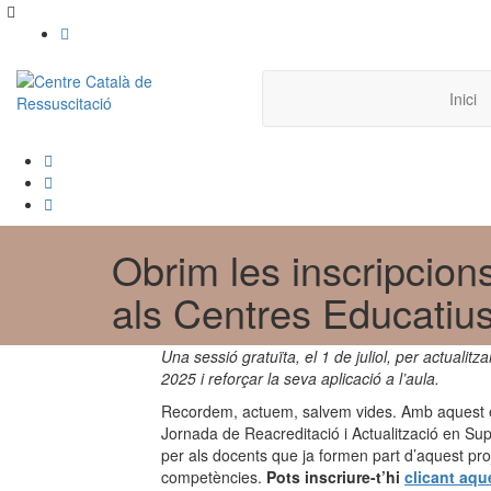
Inici
Obrim les inscripcion
als Centres Educatiu
Una sessió gratuïta, el 1 de juliol, per actual
2025 i reforçar la seva aplicació a l’aula.
Recordem, actuem, salvem vides. Amb aquest es
Jornada de Reacreditació i Actualització en Su
per als docents que ja formen part d’aquest proj
competències.
Pots inscriure-t’hi
clicant aqu