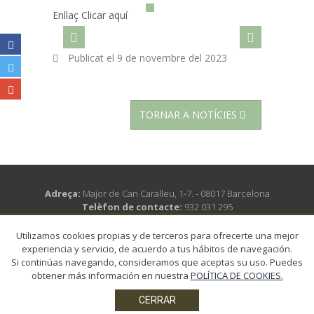
Enllaç Clicar aquí
Publicat el
9 de novembre del 2023
TORNAR A NOTÍCIES
Adreça:
Major de Can Caralleu, 1-7. - 08017 Barcelona
Telèfon de contacte:
932 031 295
Correu electrònic:
secretariaccr@academia.cat
Horari d’atenció:
De dilluns a divendres de 10 a 12h i
Utilizamos cookies propias y de terceros para ofrecerte una mejor
també els dimarts i els dijous de 16 a 18h
experiencia y servicio, de acuerdo a tus hábitos de navegación.
Si continúas navegando, consideramos que aceptas su uso. Puedes
obtener más información en nuestra
POLÍTICA DE COOKIES.
© 2018 CONSELL CATALÀ DE RESSUSCITACIÓ - Tots els drets
reservats -
Avís legal
-
Protecció de dades
-
Política de cookies
CERRAR
Disseny:
Produccions Planetàries