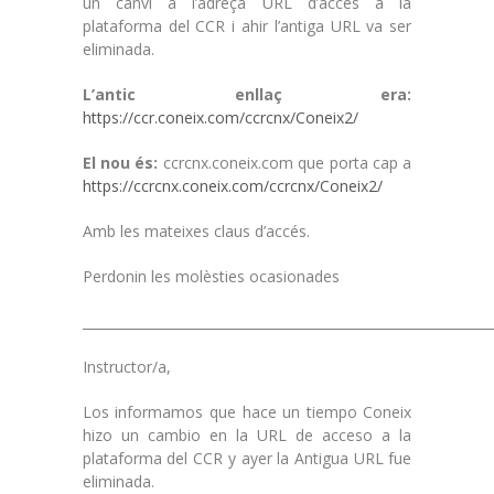
un canvi a l’adreça URL d’accés a la
plataforma del CCR i ahir l’antiga URL va ser
eliminada.
L’antic enllaç era:
https://ccr.coneix.com/ccrcnx/Coneix2/
El nou és:
ccrcnx.coneix.com que porta cap a
https://ccrcnx.coneix.com/ccrcnx/Coneix2/
Amb les mateixes claus d’accés.
Perdonin les molèsties ocasionades
______________________________________________________________
Instructor/a,
Los informamos que hace un tiempo Coneix
hizo un cambio en la URL de acceso a la
plataforma del CCR y ayer la Antigua URL fue
eliminada.