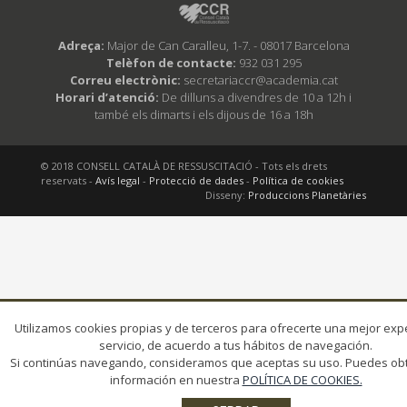
Adreça:
Major de Can Caralleu, 1-7. - 08017 Barcelona
Telèfon de contacte:
932 031 295
Correu electrònic:
secretariaccr@academia.cat
Horari d’atenció:
De dilluns a divendres de 10 a 12h i
també els dimarts i els dijous de 16 a 18h
© 2018 CONSELL CATALÀ DE RESSUSCITACIÓ - Tots els drets
reservats -
Avís legal
-
Protecció de dades
-
Política de cookies
Disseny:
Produccions Planetàries
Utilizamos cookies propias y de terceros para ofrecerte una mejor expe
servicio, de acuerdo a tus hábitos de navegación.
Si continúas navegando, consideramos que aceptas su uso. Puedes o
información en nuestra
POLÍTICA DE COOKIES.