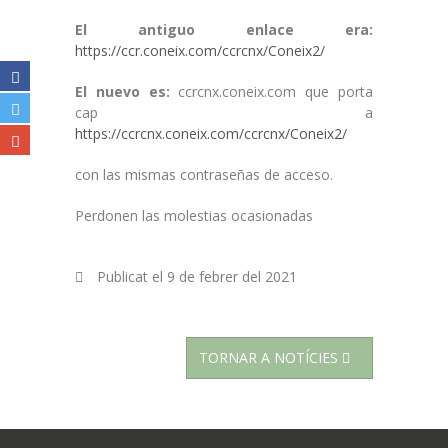
El antiguo enlace era:
https://ccr.coneix.com/ccrcnx/Coneix2/
El nuevo es:
ccrcnx.coneix.com que porta
cap a
https://ccrcnx.coneix.com/ccrcnx/Coneix2/
con las mismas contraseñas de acceso.
Perdonen las molestias ocasionadas
Publicat el
9 de febrer del 2021
TORNAR A NOTÍCIES