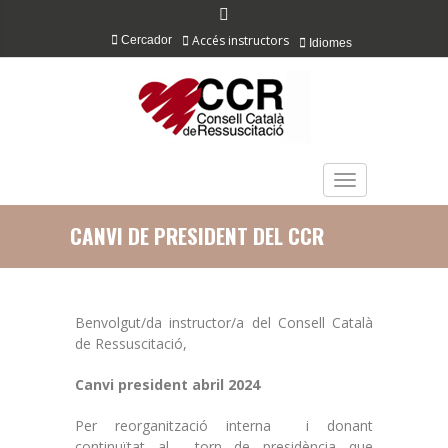
Accés instructors
Cercador
Idiomes
TOGGLE NAVIGAT
CANVI DE PRESIDENT DEL CCR
Benvolgut/da instructor/a del Consell Català
de Ressuscitació,
Canvi president abril 2024
Per reorganització interna i donant
continuïtat al torn de presidència que