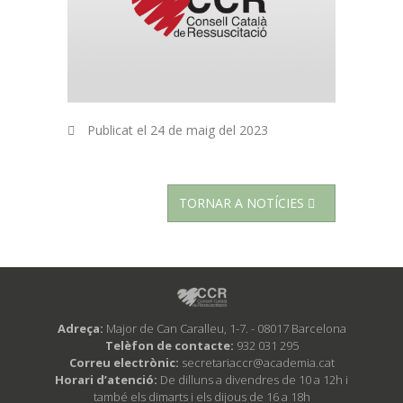
Publicat el
24 de maig del 2023
TORNAR A NOTÍCIES
Adreça:
Major de Can Caralleu, 1-7. - 08017 Barcelona
Telèfon de contacte:
932 031 295
Correu electrònic:
secretariaccr@academia.cat
Horari d’atenció:
De dilluns a divendres de 10 a 12h i
també els dimarts i els dijous de 16 a 18h