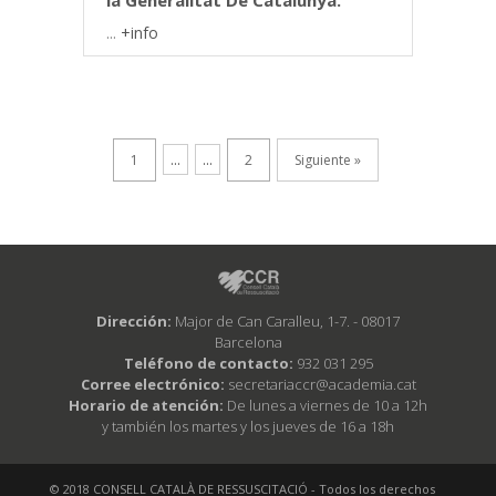
la Generalitat De Catalunya.
...
+info
1
...
...
2
Siguiente »
Dirección:
Major de Can Caralleu, 1-7. - 08017
Barcelona
Teléfono de contacto:
932 031 295
Corree electrónico:
secretariaccr@academia.cat
Horario de atención:
De lunes a viernes de 10 a 12h
y también los martes y los jueves de 16 a 18h
© 2018 CONSELL CATALÀ DE RESSUSCITACIÓ - Todos los derechos