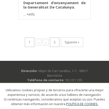
Departament d’ensenyament de
la Generalitat De Catalunya.
...
+info
1
...
...
2
Siguiente »
Dirección:
Major de Can Caralleu, 1-7. - 08017
Barcelona
Teléfono de contacto:
932 031 295
Corree electrónico:
secretariaccr@academia.cat
Horario de atención:
De lunes a viernes de 10 a 12h
Utilizamos cookies propias y de terceros para ofrecerte una mejor
y también los martes y los jueves de 16 a 18h
experiencia y servicio, de acuerdo a tus hábitos de navegación.
Si continúas navegando, consideramos que aceptas su uso. Puedes
obtener más información en nuestra
POLÍTICA DE COOKIES.
© 2018 CONSELL CATALÀ DE RESSUSCITACIÓ - Todos los derechos