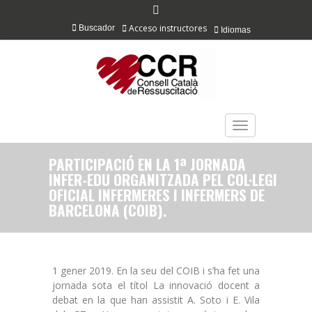
Acceso instructores
Buscador
Idiomas
TOGGLE NAVIGAT
PARTICIPACIÓ EN LA 1ª JORNADA
INFER-EDU ORGANITZADA PEL COL·LEGI
OFICIAL INFERMERES I INFERMERS DE
BARCELONA (COIB).
1 gener 2019. En la seu del COIB i s’ha fet una
jornada sota el títol La innovació docent a
debat en la que han assistit A. Soto i E. Vila