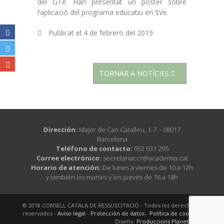
del GTe. Han presentat un pòster sobre
l’aplicació del programa educatiu en SVe.
Publicat el
4 de febrero del 2019
TORNAR A NOTÍCIES
Dirección:
Major de Can Caralleu, 1-7. - 08017
Barcelona
Teléfono de contacto:
932 031 295
Corree electrónico:
secretariaccr@academia.cat
Horario de atención:
De lunes a viernes de 10 a 12h
y también los martes y los jueves de 16 a 18h
© 2018 CONSELL CATALÀ DE RESSUSCITACIÓ - Todos los derechos
reservados -
Avíso legal
-
Protección de datos
-
Política de cookies
Diseño:
Produccions Planetàries