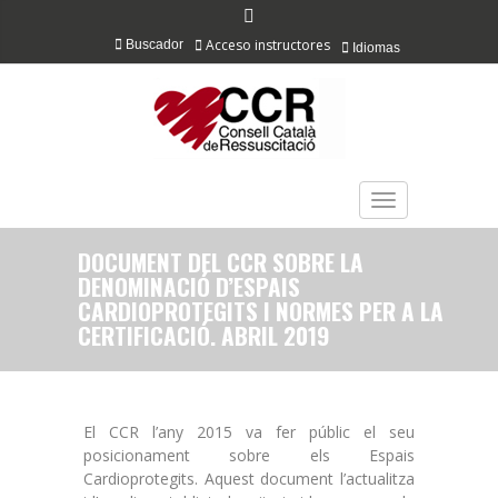
Acceso instructores
Buscador
Idiomas
TOGGLE NAVIGAT
DOCUMENT DEL CCR SOBRE LA
DENOMINACIÓ D’ESPAIS
CARDIOPROTEGITS I NORMES PER A LA
CERTIFICACIÓ. ABRIL 2019
El CCR l’any 2015 va fer públic el seu
posicionament sobre els Espais
Cardioprotegits. Aquest document l’actualitza