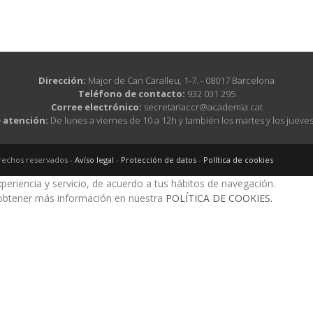
Dirección:
Major de Can Caralleu, 1-7. - 08017 Barcelona
Teléfono de contacto:
932 031 295
Corree electrónico:
secretariaccr@academia.cat
 atención:
De lunes a viernes de 10 a 12h y también los martes y los jueve
rechos reservados -
Avíso legal
-
Protección de datos
-
Política de cookies
periencia y servicio, de acuerdo a tus hábitos de navegación.
obtener más información en nuestra
POLÍTICA DE COOKIES.