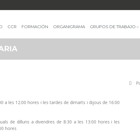
IO
CCR
FORMACIÓN
ORGANIGRAMA
GRUPOS DE TRABAJO –
ARIA
Pu
00 a les 12:00 hores i les tardes de dimarts i dijous de 16:00
uals de dilluns a divendres de 8:30 a les 13:00 hores i les
:00 hores