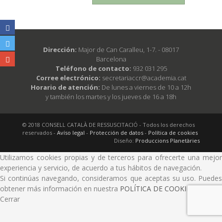
Dirección:
Major de Can Caralleu, 1-7. - 08017
Barcelona
Teléfono de contacto:
932 031 295
Corree electrónico:
secretariaccr@academia.cat
Horario de atención:
De lunes a viernes de 10 a 12h
y también los martes y los jueves de 16 a 18h
© 2018 CONSELL CATALÀ DE RESSUSCITACIÓ - Todos los derechos
reservados -
Avíso legal
-
Protección de datos
-
Política de cookies
Diseño:
Produccions Planetàries
Utilizamos cookies propias y de terceros para ofrecerte una mejor
experiencia y servicio, de acuerdo a tus hábitos de navegación.
Si continúas navegando, consideramos que aceptas su uso. Puedes
obtener más información en nuestra
POLÍTICA DE COOKIES.
Cerrar