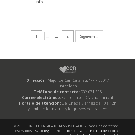
...
+info
1
...
...
2
Siguiente »
Dirección:
Major de Can Caralleu, 1-7. - 08017
Barcelona
Teléfono de contacto:
932 031 295
Corree electrónico:
secretariaccr@academia.cat
Horario de atención:
De lunes a viernes de 10 a 12h
y también los martes y los jueves de 16 a 18h
© 2018 CONSELL CATALÀ DE RESSUSCITACIÓ - Todos los derechos
reservados -
Avíso legal
-
Protección de datos
-
Política de cookies