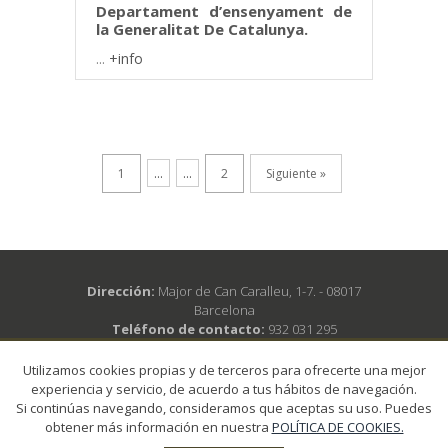
Departament d’ensenyament de
la Generalitat De Catalunya.
...
+info
1
...
...
2
Siguiente »
Dirección:
Major de Can Caralleu, 1-7. - 08017
Barcelona
Teléfono de contacto:
932 031 295
Corree electrónico:
secretariaccr@academia.cat
Horario de atención:
De lunes a viernes de 10 a 12h
Utilizamos cookies propias y de terceros para ofrecerte una mejor
y también los martes y los jueves de 16 a 18h
experiencia y servicio, de acuerdo a tus hábitos de navegación.
Si continúas navegando, consideramos que aceptas su uso. Puedes
obtener más información en nuestra
POLÍTICA DE COOKIES.
© 2018 CONSELL CATALÀ DE RESSUSCITACIÓ - Todos los derechos